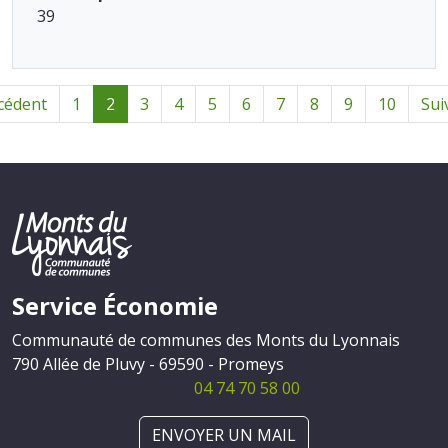
39
cédent
1
2
3
4
5
6
7
8
9
10
Sui
Service Économie
Communauté de communes des Monts du Lyonnais
790 Allée de Pluvy - 69590 - Promeys
04 74 70 58 00
ENVOYER UN MAIL